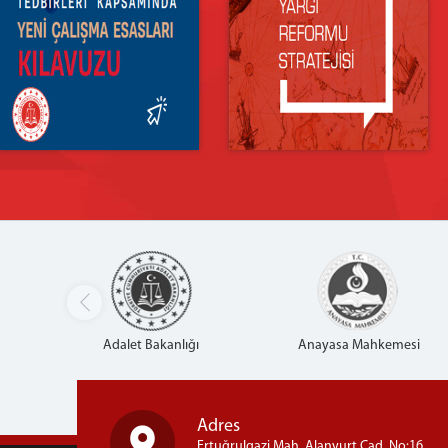
Adalet Bakanlığı
Anayasa Mahkemesi
Adres
Ertuğrulgazi Mah. Alanyurt Cad. No:16