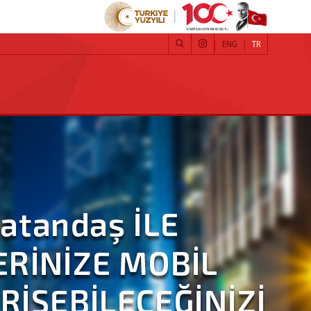
ENG
TR